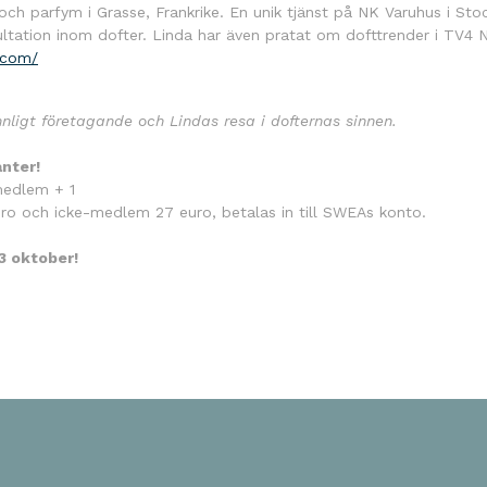
 och parfym i Grasse, Frankrike. En unik tjänst på NK Varuhus i St
ultation inom dofter. Linda har även pratat om dofttrender i TV4
.com/
nnligt företagande och Lindas resa i dofternas sinnen.
anter!
medlem + 1
o och icke-medlem 27 euro, betalas in till
SWEA
s konto.
3 oktober!
ok
odon
ail
Dela