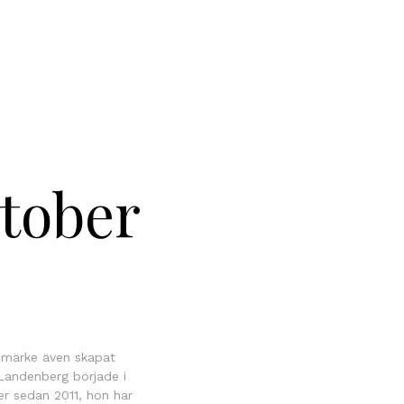
tober
rumärke även skapat
 Landenberg började i
r sedan 2011, hon har