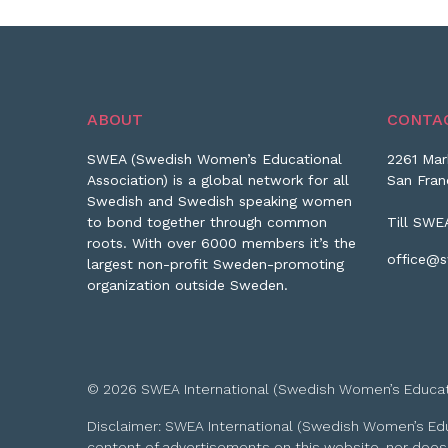
ABOUT
CONTA
SWEA (Swedish Women’s Educational
2261 Mar
Association) is a global network for all
San Fran
Swedish and Swedish speaking women
to bond together through common
Till SWE
roots. With over 6000 members it’s the
office@s
largest non-profit Sweden-promoting
organization outside Sweden.
© 2026 SWEA International (Swedish Women’s Educationa
Disclaimer: SWEA International (Swedish Women’s Educa
content of advertisements on this website, nor does