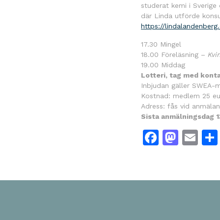
studerat kemi i Sverige
där Linda utförde kons
https://lindalandenberg
17.30 Mingel
18.00 Föreläsning –
Kvi
19.00 Middag
Lotteri, tag med kont
Inbjudan gäller SWEA-
Kostnad: medlem 25 eur
Adress: fås vid anmälan
Sista anmälningsdag 1
Facebo
Mast
Em