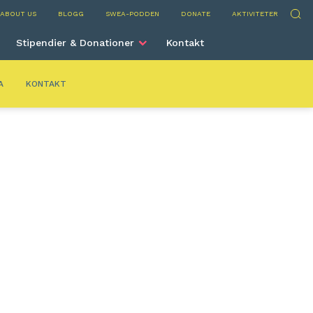
elona
Sök
ABOUT US
BLOGG
SWEA-PODDEN
DONATE
AKTIVITETER
Stipendier & Donationer
Kontakt
A
KONTAKT