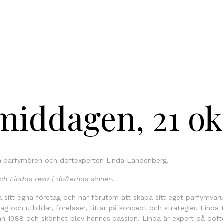
middagen, 21 ok
a
parfymören och doftexperten Linda Landenberg.
ch Lindas resa i dofternas sinnen.
a sitt egna företag och har förutom att skapa sitt eget parfymva
ag och utbildar, föreläser, tittar på koncept och strategier. Linda
n 1988 och skönhet blev hennes passion. Linda är expert på dofte