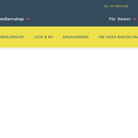
Barc
BLI NY MEDLEM
edlemskap
För Sweor
MEDLEMSKAP
LEVA & BO
ENGAGEMANG
OM SWEA BARCELON
R