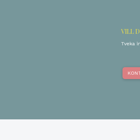
VILL 
Tveka in
KON