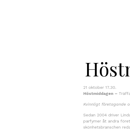
Höst
21 oktober 17.30.
Höstmiddagen –
Träff
Kvinnligt företagande o
Sedan 2004 driver Lind
parfymer åt andra föret
skönhetsbranschen reda