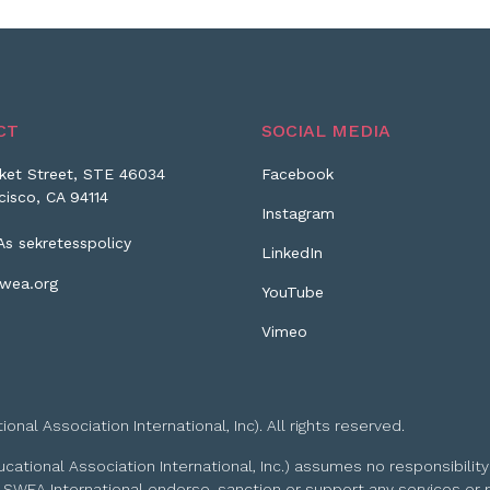
CT
SOCIAL MEDIA
ket Street, STE 46034
Facebook
cisco, CA 94114
Instagram
As sekretesspolicy
LinkedIn
wea.org
YouTube
Vimeo
l Association International, Inc). All rights reserved.
tional Association International, Inc.) assumes no responsibility
 SWEA International endorse, sanction or support any services or