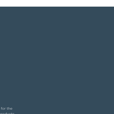
 for the
 products