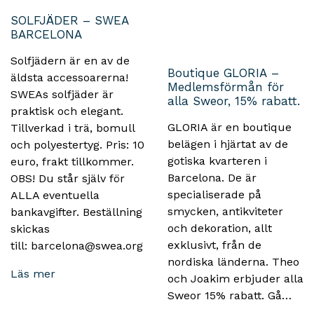
SOLFJÄDER – SWEA
BARCELONA
Solfjädern är en av de
Boutique GLORIA –
äldsta accessoarerna!
Medlemsförmån för
SWEAs solfjäder är
alla Sweor, 15% rabatt.
praktisk och elegant.
GLORIA är en boutique
Tillverkad i trä, bomull
belägen i hjärtat av de
och polyestertyg. Pris: 10
gotiska kvarteren i
euro, frakt tillkommer.
Barcelona. De är
OBS! Du står själv för
specialiserade på
ALLA eventuella
smycken, antikviteter
bankavgifter. Beställning
och dekoration, allt
skickas
exklusivt, från de
till: barcelona@swea.org
nordiska länderna. Theo
Läs mer
och Joakim erbjuder alla
Sweor 15% rabatt. Gå…