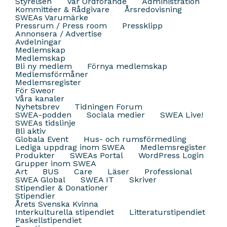
Styrelsen
Vår Ordförande
Administration
Kommittéer & Rådgivare
Årsredovisning
SWEAs Varumärke
Pressrum / Press room
Pressklipp
Annonsera / Advertise
Avdelningar
Medlemskap
Medlemskap
Bli ny medlem
Förnya medlemskap
Medlemsförmåner
Medlemsregister
För Sweor
Våra kanaler
Nyhetsbrev
Tidningen Forum
SWEA-podden
Sociala medier
SWEA Live!
SWEAs tidslinje
Bli aktiv
Globala Event
Hus- och rumsförmedling
Lediga uppdrag inom SWEA
Medlemsregister
Produkter
SWEAs Portal
WordPress Login
Grupper inom SWEA
Art
BUS
Care
Läser
Professional
SWEA Global
SWEA IT
Skriver
Stipendier & Donationer
Stipendier
Årets Svenska Kvinna
Interkulturella stipendiet
Litteraturstipendiet
Paskellstipendiet