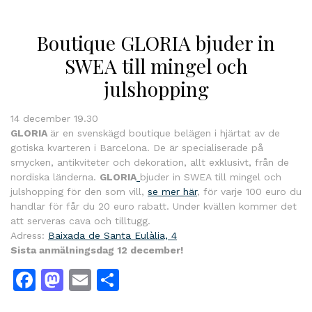
Boutique GLORIA bjuder in
SWEA till mingel och
julshopping
14 december 19.30
GLORIA
är en svenskägd boutique belägen i hjärtat av de
gotiska kvarteren i Barcelona. De är specialiserade på
smycken, antikviteter och dekoration, allt exklusivt, från de
nordiska länderna.
GLORIA
bjuder in SWEA till mingel och
julshopping för den som vill,
se mer här
, för varje 100 euro du
handlar för får du 20 euro rabatt. Under kvällen kommer det
att serveras cava och tilltugg.
Adress:
Baixada de Santa Eulàlia, 4
Sista anmälningsdag 12 december!
Facebook
Mastodon
Email
Dela