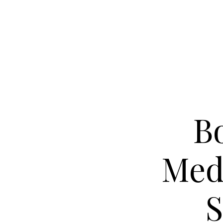
B
Med
S