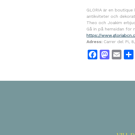
GLORIA är en boutique b
antikviteter och dekorat
Theo och Joakim erbjud
Gå in på hemsidan för 
https://www.gloriabcn.
Adress:
Carrer del Pi, 
Facebo
Mast
Em