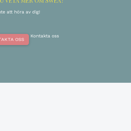
DU VETA MER OM SWEA?
te att höra av dig!
Kontakta oss
TAKTA OSS