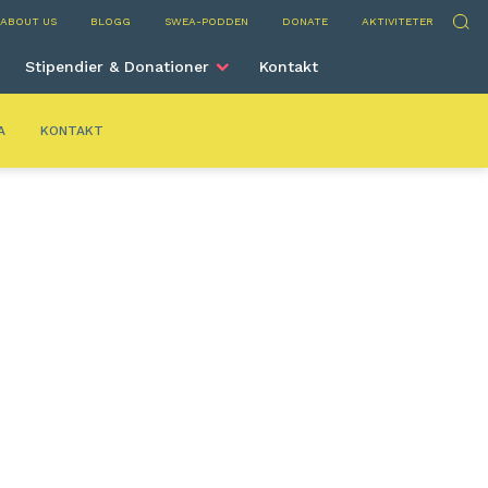
elona
Sök
ABOUT US
BLOGG
SWEA-PODDEN
DONATE
AKTIVITETER
Stipendier & Donationer
Kontakt
A
KONTAKT