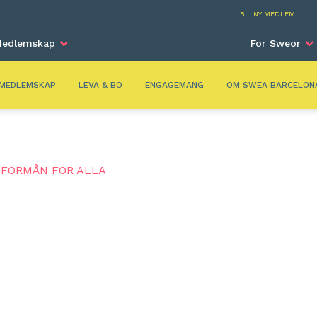
Barc
BLI NY MEDLEM
edlemskap
För Sweor
MEDLEMSKAP
LEVA & BO
ENGAGEMANG
OM SWEA BARCELON
SFÖRMÅN FÖR ALLA