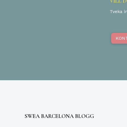
VILL 
Tveka in
KON
SWEA BARCELONA BLOGG