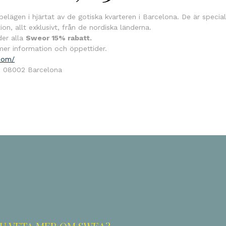
elägen i hjärtat av de gotiska kvarteren i Barcelona. De är speci
ion, allt exklusivt, från de nordiska länderna.
er alla
Sweor 15% rabatt.
mer information och öppettider.
com/
8, 08002 Barcelona
ok
odon
ail
Dela