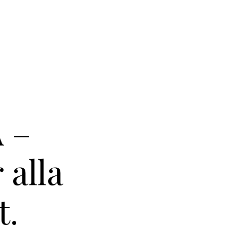
 –
alla
t.