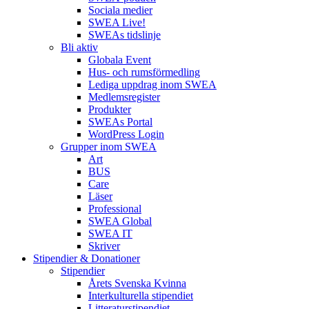
Sociala medier
SWEA Live!
SWEAs tidslinje
Bli aktiv
Globala Event
Hus- och rumsförmedling
Lediga uppdrag inom SWEA
Medlemsregister
Produkter
SWEAs Portal
WordPress Login
Grupper inom SWEA
Art
BUS
Care
Läser
Professional
SWEA Global
SWEA IT
Skriver
Stipendier & Donationer
Stipendier
Årets Svenska Kvinna
Interkulturella stipendiet
Litteraturstipendiet