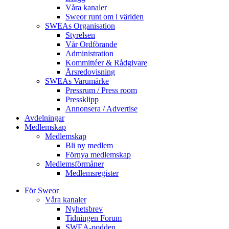
Våra kanaler
Sweor runt om i världen
SWEAs Organisation
Styrelsen
Vår Ordförande
Administration
Kommittéer & Rådgivare
Årsredovisning
SWEAs Varumärke
Pressrum / Press room
Pressklipp
Annonsera / Advertise
Avdelningar
Medlemskap
Medlemskap
Bli ny medlem
Förnya medlemskap
Medlemsförmåner
Medlemsregister
För Sweor
Våra kanaler
Nyhetsbrev
Tidningen Forum
SWEA-podden