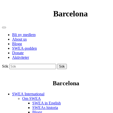
Barcelona
Bli ny medlem
About us
Blogg
SWEA-podden
Donate
Aktiviteter
Sök
Sök
Barcelona
SWEA International
Om SWEA
SWEA in English
SWEAs historia
Blogg