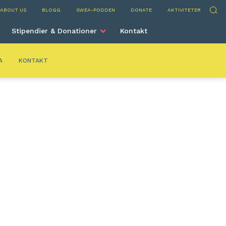
elona
Sök
ABOUT US
BLOGG
SWEA-PODDEN
DONATE
AKTIVITETER
Stipendier & Donationer
Kontakt
A
KONTAKT