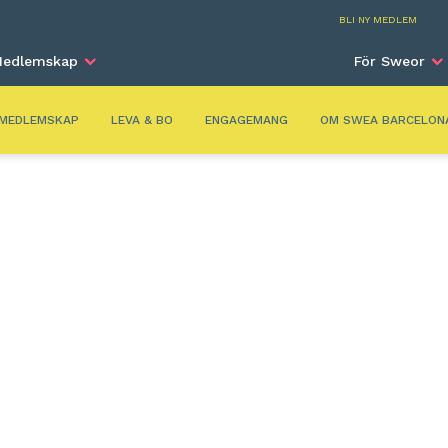
Barc
BLI NY MEDLEM
edlemskap
För Sweor
MEDLEMSKAP
LEVA & BO
ENGAGEMANG
OM SWEA BARCELON