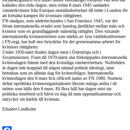
kallades den röda dagen, men redan 8 mars 1945 samlades
vänsterkvinnor från Europas motståndsrörelser till möte i London för
att fortsätta kampen för kvinnans rättigheter.
FN-stadgan, som undertecknades i San Fransisco 1945, var det
första internationella avtalet som fastslog jämlikhet mellan män och
kvinnor som en grundläggande mänsklig rättighet. Den växande
internationella kvinnorörelsen som stärkts av fyra världskonferenser
i FN-regi, har haft stor betydelse för det gemensamma arbetet för
kvinnors rättigheter.
Under 1950-talet firades dagen mest i Östeuropa och i
Sovjetunionen. Fram till 1970-talets slut förknippades internationella
kvinnodagen främst med den kvinnliga vänsterrörelsen. Nuförtiden
är dagen inte kopplad till någon uttalad politisk ideologi, utan
betraktas som en allmän dag för kvinnofrågor. Internationella
kvinnodagen den 8 mars fick officiell status av FN 1980. Numera
deltar opolitiska kvinnoorganisationer liksom många andra i de
möten som hålls den 8 mars. På flera håll har dagen mist sin
politiska innebörd och blivit en dag då män uppmärksammar och
uttrycker sin kärlek till kvinnan.
Elisabet Lindholm