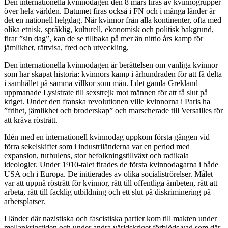
Den internationella kvinnodagen den 8 mars firas av kvinnogrupper
över hela världen. Datumet firas också i FN och i många länder är
det en nationell helgdag. När kvinnor från alla kontinenter, ofta med
olika etnisk, språklig, kulturell, ekonomisk och politisk bakgrund,
firar ”sin dag”, kan de se tillbaka på mer än nittio års kamp för
jämlikhet, rättvisa, fred och utveckling,
Den internationella kvinnodagen är berättelsen om vanliga kvinnor
som har skapat historia: kvinnors kamp i århundraden för att få delta
i samhället på samma villkor som män. I det gamla Grekland
uppmanade Lysistrate till sexstrejk mot männen för att få slut på
kriget. Under den franska revolutionen ville kvinnorna i Paris ha
”frihet, jämlikhet och broderskap” och marscherade till Versailles för
att kräva rösträtt.
Idén med en internationell kvinnodag uppkom första gången vid
förra sekelskiftet som i industriländerna var en period med
expansion, turbulens, stor befolkningstillväxt och radikala
ideologier. Under 1910-talet firades de första kvinnodagarna i både
USA och i Europa. De initierades av olika socialiströrelser. Målet
var att uppnå rösträtt för kvinnor, rätt till offentliga ämbeten, rätt att
arbeta, rätt till facklig utbildning och ett slut på diskriminering på
arbetsplatser.
I länder där nazistiska och fascistiska partier kom till makten under
mellankrigstiden och under andra världskriget förbjöds vad som där