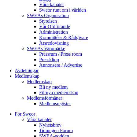
Våra kanaler
Sweor runt om i världen
SWEAs Organisation
Styrelsen
Vår Ordförande
Administration
Kommittéer & Rådgivare
Årsredovisning
SWEAs Varumärke
Pressrum / Press room
Pressklipp
Annonsera / Advertise
Avdelningar
Medlemskap
Medlemskap
Bli ny medlem
Förnya medlemskap
Medlemsförmåner
Medlemsregister
För Sweor
Våra kanaler
Nyhetsbrev
Tidningen Forum
SWEA-podden