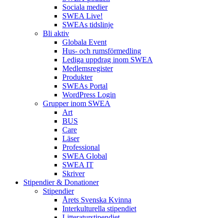
Sociala medier
SWEA Live!
SWEAs tidslinje
Bli aktiv
Globala Event
Hus- och rumsförmedling
Lediga uppdrag inom SWEA
Medlemsregister
Produkter
SWEAs Portal
WordPress Login
Grupper inom SWEA
Art
BUS
Care
Läser
Professional
SWEA Global
SWEA IT
Skriver
Stipendier & Donationer
Stipendier
Årets Svenska Kvinna
Interkulturella stipendiet
Litteraturstipendiet