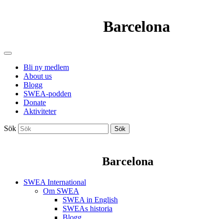
Barcelona
Bli ny medlem
About us
Blogg
SWEA-podden
Donate
Aktiviteter
Sök
Sök
Barcelona
SWEA International
Om SWEA
SWEA in English
SWEAs historia
Blogg