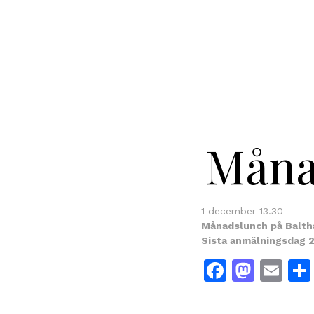
Måna
1 december 13.30
Månadslunch på Balth
Sista anmälningsdag 
Facebo
Mast
Em