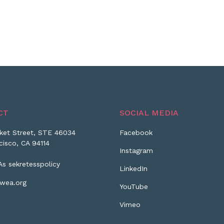
CT
SOCIAL MEDIA
ket Street, STE 46034
Facebook
cisco, CA 94114
Instagram
As sekretesspolicy
LinkedIn
wea.org
YouTube
Vimeo