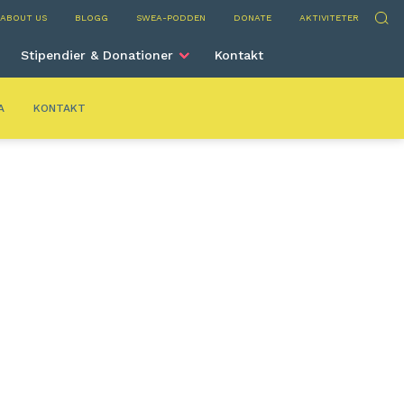
elona
Sök
ABOUT US
BLOGG
SWEA-PODDEN
DONATE
AKTIVITETER
Stipendier & Donationer
Kontakt
A
KONTAKT