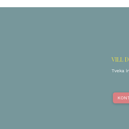
VILL 
Tveka in
KON