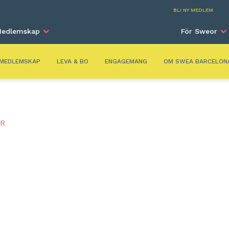
Barc
BLI NY MEDLEM
edlemskap
För Sweor
MEDLEMSKAP
LEVA & BO
ENGAGEMANG
OM SWEA BARCELON
R