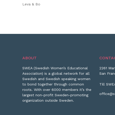
Leva & Bo
ABOUT
CONTA
SWEA (Swedish Women’s Educational
2261 Mar
Association) is a global network for all
San Fran
Swedish and Swedish speaking women
to bond together through common
Till SWE
roots. With over 6000 members it’s the
office@s
largest non-profit Sweden-promoting
organization outside Sweden.