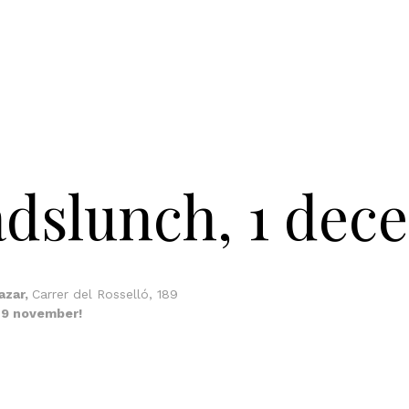
dslunch, 1 dec
azar,
Carrer del Rosselló, 189
29 november!
ok
odon
ail
Dela