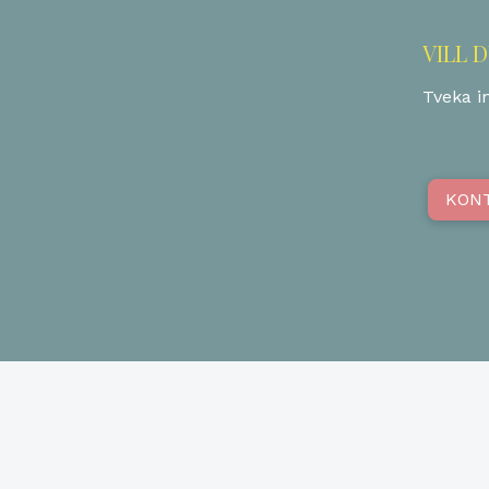
VILL 
Tveka in
KON