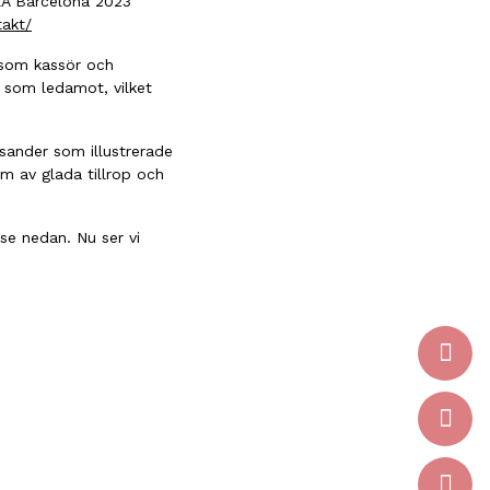
EA Barcelona 2023
takt/
e som kassör och
d som ledamot, vilket
osander som illustrerade
m av glada tillrop och
 se nedan. Nu ser vi