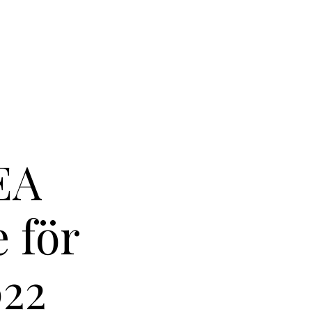
EA
 för
022