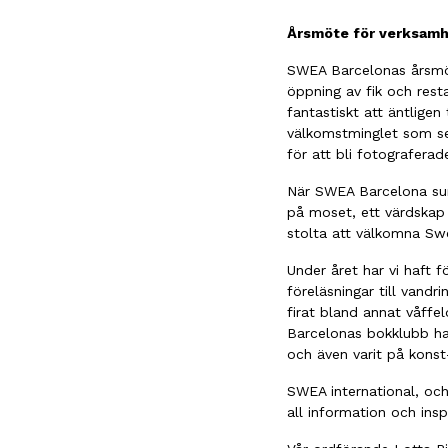
Årsmöte för verksamh
SWEA Barcelonas årsmöte
öppning av fik och rest
fantastiskt att äntlige
välkomstminglet som sed
för att bli fotograferad
När SWEA Barcelona sum
på moset, ett värdskap 
stolta att välkomna Swe
Under året har vi haft 
föreläsningar till vand
firat bland annat våffe
Barcelonas bokklubb har
och även varit på konst
SWEA international, oc
all information och ins