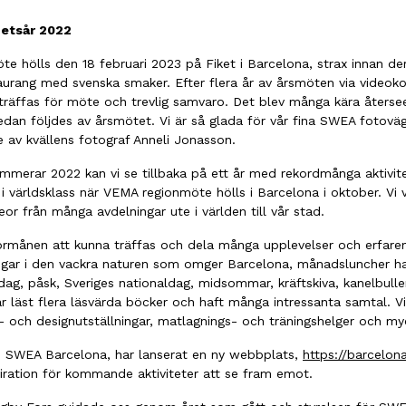
etsår 2022
 hölls den 18 februari 2023 på Fiket i Barcelona, strax innan der
aurang med svenska smaker. Efter flera år av årsmöten via videok
n träffas för möte och trevlig samvaro. Det blev många kära åters
an följdes av årsmötet. Vi är så glada för vår fina SWEA fotoväg
e av kvällens fotograf Anneli Jonasson.
merar 2022 kan vi se tillbaka på ett år med rekordmånga aktivi
i världsklass när VEMA regionmöte hölls i Barcelona i oktober. Vi
or från många avdelningar ute i världen till vår stad.
förmånen att kunna träffas och dela många upplevelser och erfarenh
ringar i den vackra naturen som omger Barcelona, månadsluncher har
ldag, påsk, Sveriges nationaldag, midsommar, kräftskiva, kanelbull
 läst flera läsvärda böcker och haft många intressanta samtal. Vi
- och designutställningar, matlagnings- och träningshelger och my
h SWEA Barcelona, har lanserat en ny webbplats,
https://barcelon
piration för kommande aktiviteter att se fram emot.