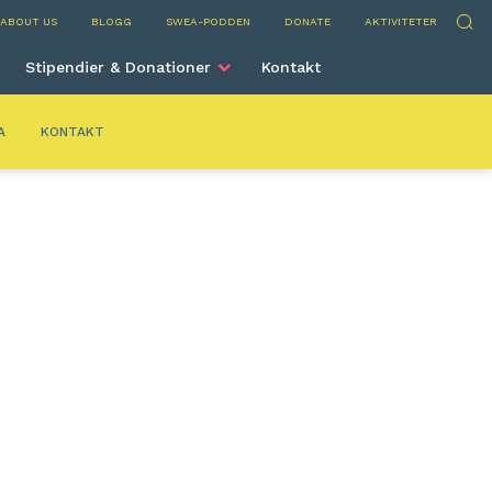
elona
Sök
ABOUT US
BLOGG
SWEA-PODDEN
DONATE
AKTIVITETER
Stipendier & Donationer
Kontakt
A
KONTAKT