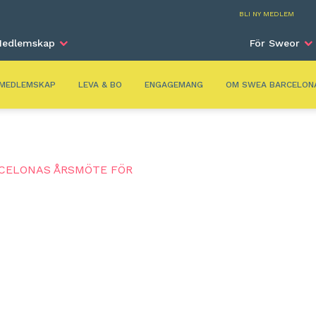
Barc
BLI NY MEDLEM
edlemskap
För Sweor
MEDLEMSKAP
LEVA & BO
ENGAGEMANG
OM SWEA BARCELON
CELONAS ÅRSMÖTE FÖR