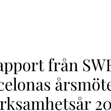
apport från SW
celonas årsmöte
rksamhetsår 2