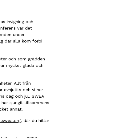
as invigning och
onferens var det
eenden under
g där alla kom förbi
teter och som grädden
 var mycket glada och
eter. Allt från
 avnjutits och vi har
ens dag och jul. SWEA
 har sjungit tillsammans
cket annat.
a.swea.org
, där du hittar