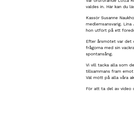
Vår ordförande Lotta R
valdes in. Här kan du 
Kassör Susanne Naukhoff
medlemsansvarig. Lina J
hon utfört på ett föred
Efter årsmötet var det 
frågorna med sin vackra
spontansång.
Vi vill tacka alla som d
tillsammans fram emot 
Väl mött på alla våra akt
För att ta del av video 