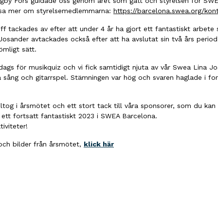
igby Fors guidade oss genom året som gått och styrelsen för SW
läsa mer om styrelsemedlemmarna:
https://barcelona.swea.org/kon
 tackades av efter att under 4 år ha gjort ett fantastiskt arbet
osander avtackades också efter att ha avslutat sin två års perio
ömligt sätt.
dags för musikquiz och vi fick samtidigt njuta av vår Swea Lina J
 sång och gitarrspel. Stämningen var hög och svaren haglade i for
eltog i årsmötet och ett stort tack till våra sponsorer, som du kan
ett fortsatt fantastiskt 2023 i SWEA Barcelona.
iviteter!
och bilder från årsmötet,
klick här