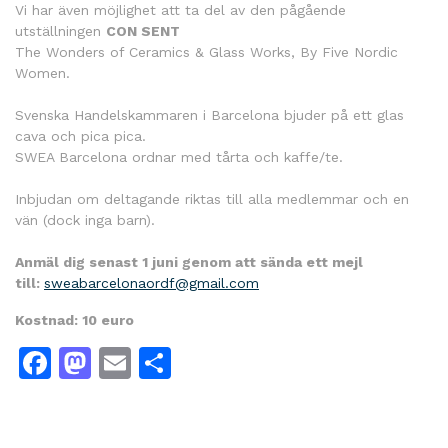
Vi har även möjlighet att ta del av den pågående
utställningen
CON SENT
The Wonders of Ceramics & Glass Works, By Five Nordic
Women.
Svenska Handelskammaren i Barcelona bjuder på ett glas
cava och pica pica.
SWEA Barcelona ordnar med tårta och kaffe/te.
Inbjudan om deltagande riktas till alla medlemmar och en
vän (dock inga barn).
Anmäl dig senast 1 juni genom att sända ett mejl
till:
sweabarcelonaordf@gmail.com
Kostnad: 10 euro
Facebook
Mastodon
Email
Dela