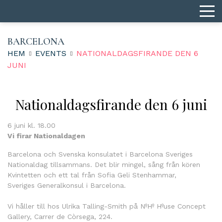
BARCELONA
HEM
EVENTS
NATIONALDAGSFIRANDE DEN 6
JUNI
Nationaldagsfirande den 6 juni
6 juni kl. 18.00
Vi firar Nationaldagen
Barcelona och Svenska konsulatet i Barcelona Sveriges
Nationaldag tillsammans. Det blir mingel, sång från kören
Kvintetten och ett tal från Sofia Geli Stenhammar,
Sveriges Generalkonsul i Barcelona.
Vi håller till hos Ulrika Talling-Smith på NºHº Hºuse Concept
Gallery, Carrer de Còrsega, 224.