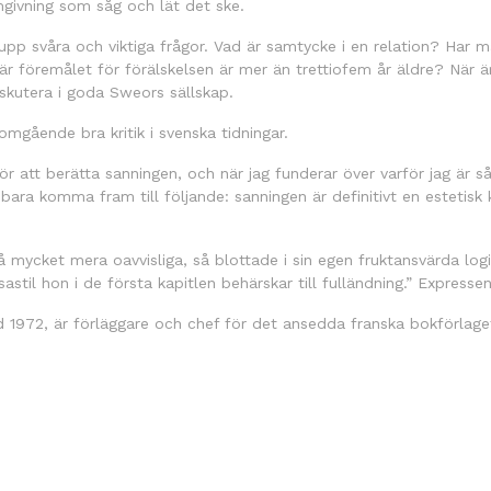
ivning som såg och lät det ske.
upp svåra och viktiga frågor. Vad är samtycke i en relation? Har ma
när föremålet för förälskelsen är mer än trettiofem år äldre? När 
iskutera i goda Sweors sällskap.
omgående bra kritik i svenska tidningar.
för att berätta sanningen, och när jag funderar över varför jag är 
ara komma fram till följande: sanningen är definitivt en estetisk 
 mycket mera oavvisliga, så blottade i sin egen fruktansvärda log
sastil hon i de första kapitlen behärskar till fulländning.” Expresse
 1972, är förläggare och chef för det ansedda franska bokförlaget