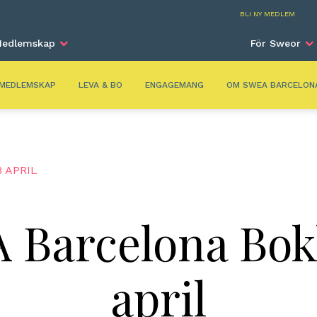
Barc
BLI NY MEDLEM
edlemskap
För Sweor
MEDLEMSKAP
LEVA & BO
ENGAGEMANG
OM SWEA BARCELON
 APRIL
 Barcelona Bok
april