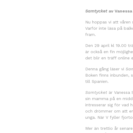
Samtycket
av Vanessa
Nu hoppas vi att våren s
Varför inte läsa på bal
fram.
Den 29 april kl 19.00 t
är också en fin möjligh
det blir en träff online 
Denna gång läser vi
Sam
Boken finns inbunden, 
till Spanien.
Samtycket
är Vanessa S
sin mamma på en middag
intresserar sig för vad 
och drömmer om att en g
unga. När V fyller fjort
Mer än trettio år sena