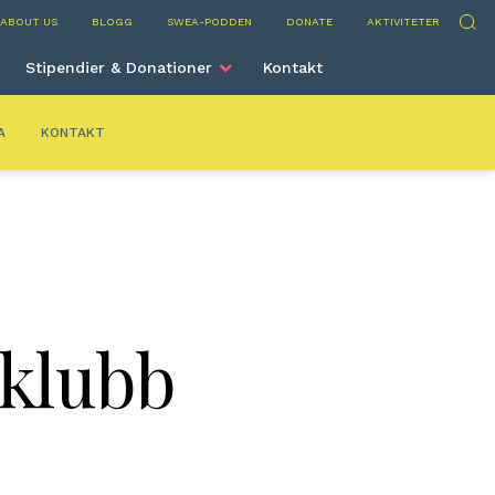
elona
Sök
ABOUT US
BLOGG
SWEA-PODDEN
DONATE
AKTIVITETER
Stipendier & Donationer
Kontakt
A
KONTAKT
klubb