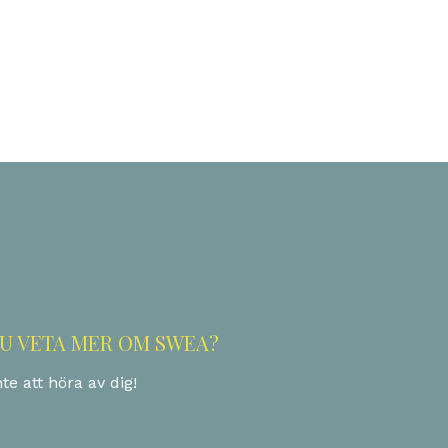
ok
odon
ail
Dela
DU VETA MER OM SWEA?
te att höra av dig!