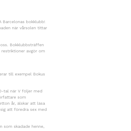
WEA Barcelonas bokklubb!
aden när vårsolen tittar
s oss. Bokklubbsträffen
 restriktioner avgör om
rar till exempel Bokus
-tal när V följer med
örfattare som
tton år, älskar att läsa
 sig att föredra sex med
nen som skadade henne,