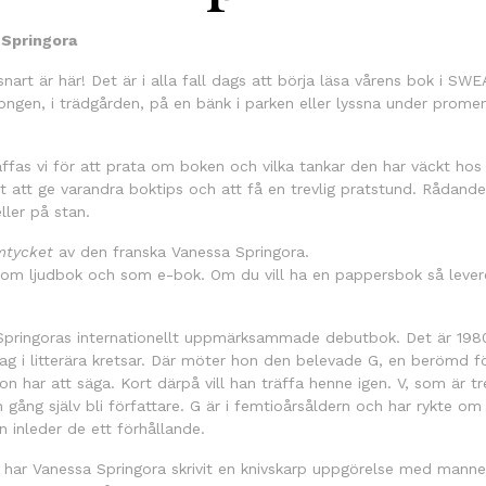
 Springora
nart är här! Det är i alla fall dags att börja läsa vårens bok i S
kongen, i trädgården, på en bänk i parken eller lyssna under promen
räffas vi för att prata om boken och vilka tankar den har väckt ho
et att ge varandra boktips och att få en trevlig pratstund. Rådande
eller på stan.
tycket
av den franska Vanessa Springora.
som ljudbok och som e-bok. Om du vill ha en pappersbok så levere
pringoras internationellt uppmärksammade debutbok. Det är 1980
 i litterära kretsar. Där möter hon den belevade G, en berömd f
hon har att säga. Kort därpå vill han träffa henne igen. V, som är tre
ång själv bli författare. G är i femtioårsåldern och har rykte om
on inleder de ett förhållande.
re har Vanessa Springora skrivit en knivskarp uppgörelse med man