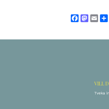
Facebo
Mast
Em
VILL 
Tveka in