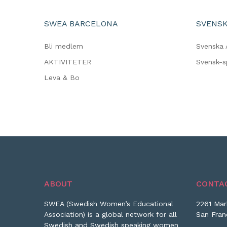
SWEA BARCELONA
SVENSK
Bli medlem
Svenska 
AKTIVITETER
Svensk-
Leva & Bo
ABOUT
CONTA
SWEA (Swedish Women’s Educational
2261 Mar
Association) is a global network for all
San Fran
Swedish and Swedish speaking women