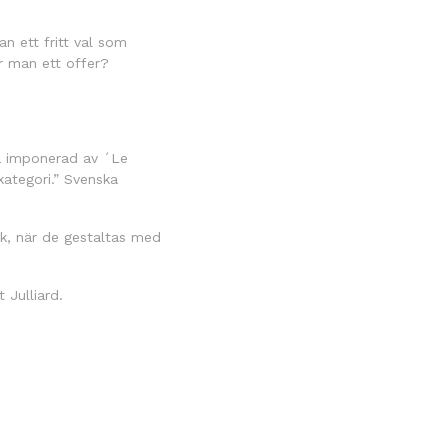
n ett fritt val som
är man ett offer?
så imponerad av ´Le
kategori.” Svenska
ik, när de gestaltas med
n
 Julliard.