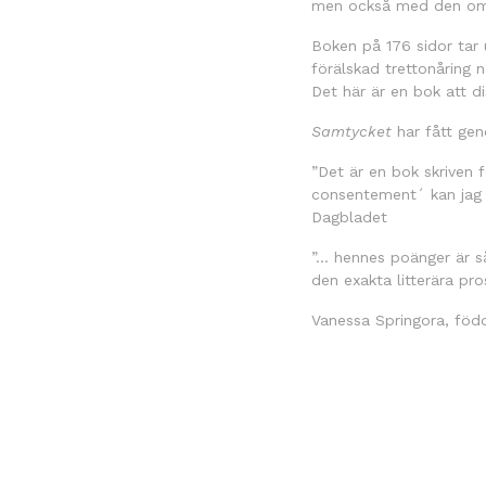
men också med den omg
Boken på 176 sidor tar 
förälskad trettonåring 
Det här är en bok att d
Samtycket
har fått gen
”Det är en bok skriven 
consentement´ kan jag b
Dagbladet
”… hennes poänger är så
den exakta litterära pro
Vanessa Springora, född