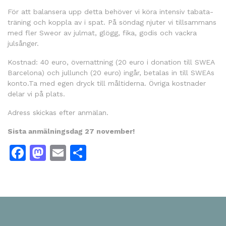
För att balansera upp detta behöver vi köra intensiv tabata-
träning och koppla av i spat. På söndag njuter vi tillsammans
med fler Sweor av julmat, glögg, fika, godis och vackra
julsånger.
Kostnad: 40 euro, övernattning (20 euro i donation till SWEA
Barcelona) och jullunch (20 euro) ingår, betalas in till SWEAs
konto.Ta med egen dryck till måltiderna. Övriga kostnader
delar vi på plats.
Adress skickas efter anmälan.
Sista anmälningsdag 27 november!
Facebook
Mastodon
Email
Dela