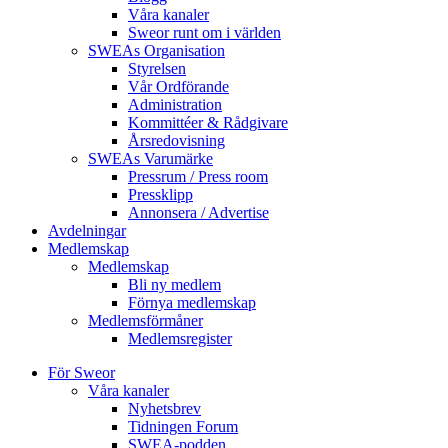
Våra kanaler
Sweor runt om i världen
SWEAs Organisation
Styrelsen
Vår Ordförande
Administration
Kommittéer & Rådgivare
Årsredovisning
SWEAs Varumärke
Pressrum / Press room
Pressklipp
Annonsera / Advertise
Avdelningar
Medlemskap
Medlemskap
Bli ny medlem
Förnya medlemskap
Medlemsförmåner
Medlemsregister
För Sweor
Våra kanaler
Nyhetsbrev
Tidningen Forum
SWEA-podden