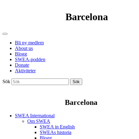
Barcelona
Bli ny medlem
About us
Blogg
SWEA-podden
Donate
Aktiviteter
Sök
Sök
Barcelona
SWEA International
Om SWEA
SWEA in English
SWEAs historia
Blogg