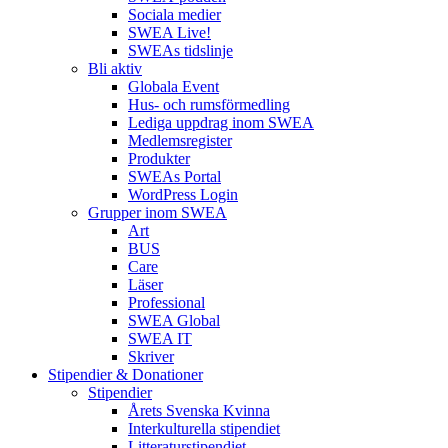
Sociala medier
SWEA Live!
SWEAs tidslinje
Bli aktiv
Globala Event
Hus- och rumsförmedling
Lediga uppdrag inom SWEA
Medlemsregister
Produkter
SWEAs Portal
WordPress Login
Grupper inom SWEA
Art
BUS
Care
Läser
Professional
SWEA Global
SWEA IT
Skriver
Stipendier & Donationer
Stipendier
Årets Svenska Kvinna
Interkulturella stipendiet
Litteraturstipendiet