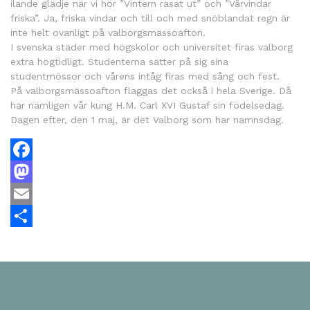
ilande glädje när vi hör ”Vintern rasat ut” och ”Vårvindar
friska”. Ja, friska vindar och till och med snöblandat regn är
inte helt ovanligt på valborgsmässoafton.
I svenska städer med högskolor och universitet firas valborg
extra högtidligt. Studenterna sätter på sig sina
studentmössor och vårens intåg firas med sång och fest.
På valborgsmässoafton flaggas det också i hela Sverige. Då
har nämligen vår kung H.M. Carl XVI Gustaf sin födelsedag.
Dagen efter, den 1 maj, är det Valborg som har namnsdag.
Facebook
Mastodon
Email
Dela