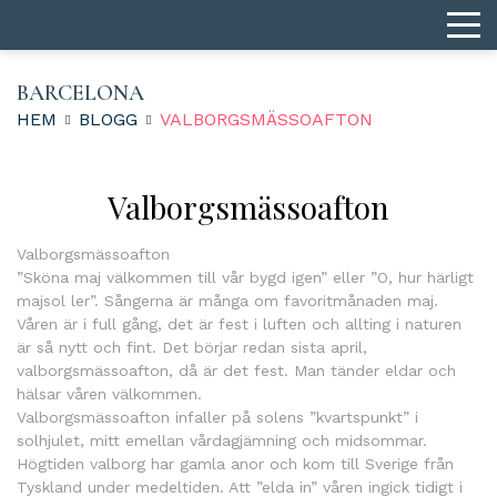
BARCELONA
HEM
BLOGG
VALBORGSMÄSSOAFTON
Valborgsmässoafton
Valborgsmässoafton
”Sköna maj välkommen till vår bygd igen” eller ”O, hur härligt
majsol ler”. Sångerna är många om favoritmånaden maj.
Våren är i full gång, det är fest i luften och allting i naturen
är så nytt och fint. Det börjar redan sista april,
valborgsmässoafton, då är det fest. Man tänder eldar och
hälsar våren välkommen.
Valborgsmässoafton infaller på solens ”kvartspunkt” i
solhjulet, mitt emellan vårdagjämning och midsommar.
Högtiden valborg har gamla anor och kom till Sverige från
Tyskland under medeltiden. Att ”elda in” våren ingick tidigt i