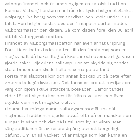
valborgsfirandet och är ursprungligen en katolsk tradition.
Namnet Valborg härstammar från det tyska helgonet Sankta
Walpurgis (Valborg) som var abedissa och levde under 700-
talet. Hon helgonförklarades den 1 maj och därför firades
Valborgsmässor den dagen. Så kom dagen före, den 30 april,
att bli Valborgsmässoafton.
Firandet av valborgsmässoafton har även annat ursprung.
Förr i tiden betraktades natten till den första maj som en
magisk natt då häxor flög på kvastar och övernaturliga väsen
gjorde saker i djävulens sällskap. För att skydda sig tändes
stora brasor som skulle hålla häxorna på avstånd.
Första maj släpptes kor och annan boskap ut på bete efter
vinterns ladugårdsvistelse. Det fanns en oro att rovdjur som
varg och björn skulle attackera boskapen. Därför tändes
eldar för att skydda kor och får från rovdjuren och även
skydda dem mot magiska krafter.
Eldarna har många namn: valborgsmässobål, majbål,
majbrasa. Traditionen bjuder också ofta på en manskör som
sjunger in våren och det hålls tal som hyllar våren. Men
sångtraditionen är av senare årgång och ett borgerligt
påfund. Om än så vackert. Vi är många som kan känna en