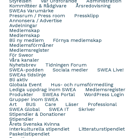
Styrelsen
Vår Ordförande
Administration
Kommittéer & Rådgivare
Årsredovisning
SWEAs Varumärke
Pressrum / Press room
Pressklipp
Annonsera / Advertise
Avdelningar
Medlemskap
Medlemskap
Bli ny medlem
Förnya medlemskap
Medlemsförmåner
Medlemsregister
För Sweor
Våra kanaler
Nyhetsbrev
Tidningen Forum
SWEA-podden
Sociala medier
SWEA Live!
SWEAs tidslinje
Bli aktiv
Globala Event
Hus- och rumsförmedling
Lediga uppdrag inom SWEA
Medlemsregister
Produkter
SWEAs Portal
WordPress Login
Grupper inom SWEA
Art
BUS
Care
Läser
Professional
SWEA Global
SWEA IT
Skriver
Stipendier & Donationer
Stipendier
Årets Svenska Kvinna
Interkulturella stipendiet
Litteraturstipendiet
Paskellstipendiet