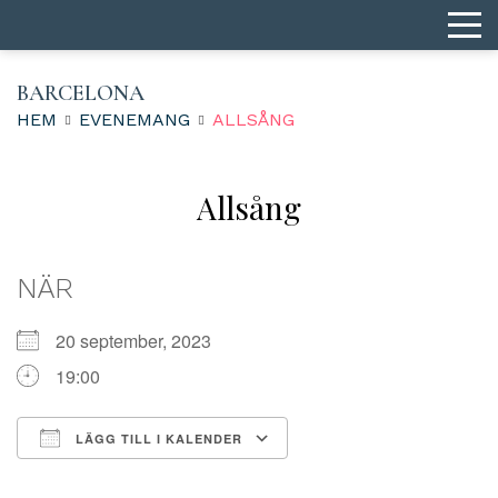
BARCELONA
HEM
EVENEMANG
ALLSÅNG
Allsång
NÄR
20 september, 2023
19:00
LÄGG TILL I KALENDER
Ladda ner ICS
Google Kalender
iCalendar
Office 365
Outlook Live