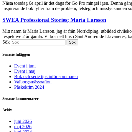
Nästa torsdag 6e april är det dags för Go Pro mingel igen. Denna gång
inspirerande bok lyfter fram de problem, felsteg och misslyckanden s
SWEA Professional Stories; Maria Larsson
Mitt namn är Maria Larsson, jag är från Norrköping, utbildad civile
respektive 2 år gamla. Vi bor i ett hus i Sant Andreu de Llavaneres, ba
Sök
Sök
Senaste inläggen
Event i juni
Event i maj
Bok och serie tips inför sommaren
Valborgsmässoafton
Påskekrim 2024
Senaste kommentarer
Arkiv
juni 2026
maj 2026
juni 2024