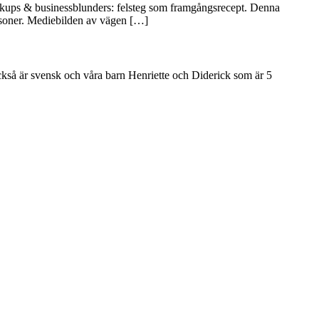
F*ckups & businessblunders: felsteg som framgångsrecept. Denna
ersoner. Mediebilden av vägen […]
kså är svensk och våra barn Henriette och Diderick som är 5