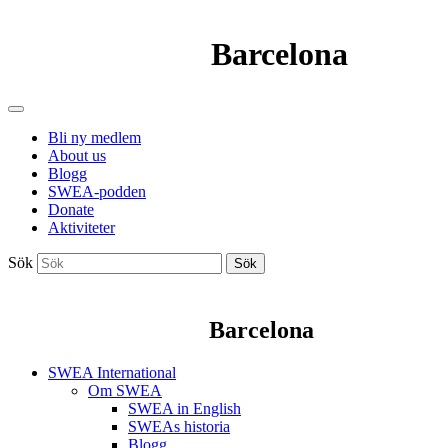
Barcelona
Bli ny medlem
About us
Blogg
SWEA-podden
Donate
Aktiviteter
Sök
Sök
Barcelona
SWEA International
Om SWEA
SWEA in English
SWEAs historia
Blogg