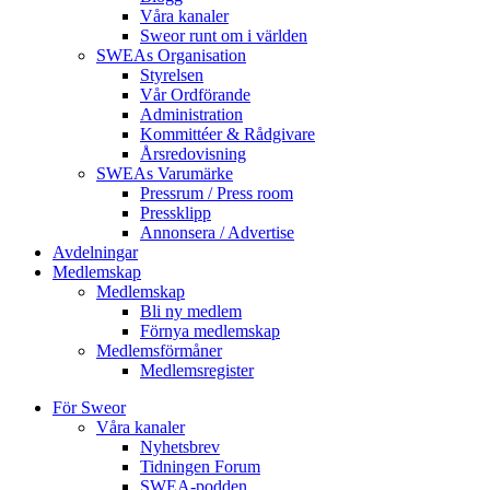
Våra kanaler
Sweor runt om i världen
SWEAs Organisation
Styrelsen
Vår Ordförande
Administration
Kommittéer & Rådgivare
Årsredovisning
SWEAs Varumärke
Pressrum / Press room
Pressklipp
Annonsera / Advertise
Avdelningar
Medlemskap
Medlemskap
Bli ny medlem
Förnya medlemskap
Medlemsförmåner
Medlemsregister
För Sweor
Våra kanaler
Nyhetsbrev
Tidningen Forum
SWEA-podden