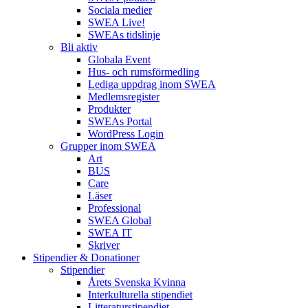
Sociala medier
SWEA Live!
SWEAs tidslinje
Bli aktiv
Globala Event
Hus- och rumsförmedling
Lediga uppdrag inom SWEA
Medlemsregister
Produkter
SWEAs Portal
WordPress Login
Grupper inom SWEA
Art
BUS
Care
Läser
Professional
SWEA Global
SWEA IT
Skriver
Stipendier & Donationer
Stipendier
Årets Svenska Kvinna
Interkulturella stipendiet
Litteraturstipendiet