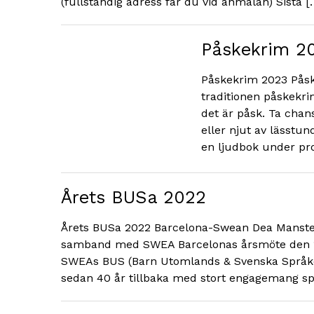
(fullständig adress får du vid anmälan) Sista [
Påskekrim 2
Påskekrim 2023 Påsk
traditionen påskekri
det är påsk. Ta cha
eller njut av lässtun
en ljudbok under pr
Årets BUSa 2022
Årets BUSa 2022 Barcelona-Swean Dea Mansten
samband med SWEA Barcelonas årsmöte den 18 
SWEAs BUS (Barn Utomlands & Svenska Språket)
sedan 40 år tillbaka med stort engagemang sp