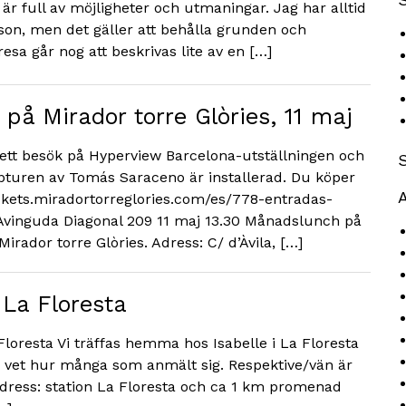
är full av möjligheter och utmaningar. Jag har alltid
son, men det gäller att behålla grunden och
 resa går nog att beskrivas lite av en […]
på Mirador torre Glòries, 11 maj
å ett besök på Hyperview Barcelona-utställningen och
pturen av Tomás Saraceno är installerad. Du köper
A
//tickets.miradortorreglories.com/es/778-entradas-
 Avinguda Diagonal 209 11 maj 13.30 Månadslunch på
ador torre Glòries. Adress: C/ d’Àvila, […]
 La Floresta
 Floresta Vi träffas hemma hos Isabelle i La Floresta
i vet hur många som anmält sig. Respektive/vän är
dress: station La Floresta och ca 1 km promenad