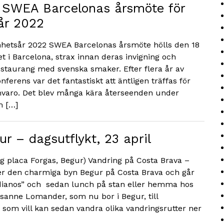
 SWEA Barcelonas årsmöte för
år 2022
hetsår 2022 SWEA Barcelonas årsmöte hölls den 18
t i Barcelona, strax innan deras invigning och
estaurang med svenska smaker. Efter flera år av
ferens var det fantastiskt att äntligen träffas för
mvaro. Det blev många kära återseenden under
m […]
r – dagsutflykt, 23 april
ing placa Forgas, Begur) Vandring på Costa Brava –
ker den charmiga byn Begur på Costa Brava och går
ndianos” och sedan lunch på stan eller hemma hos
anne Lomander, som nu bor i Begur, till
e som vill kan sedan vandra olika vandringsrutter ner