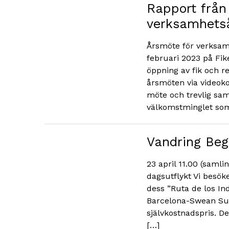
Rapport från
verksamhets
Årsmöte för verksam
februari 2023 på Fike
öppning av fik och r
årsmöten via videokon
möte och trevlig sa
välkomstminglet so
Vandring Begu
23 april 11.00 (saml
dagsutflykt Vi besö
dess ”Ruta de los I
Barcelona-Swean Sus
självkostnadspris. D
[…]