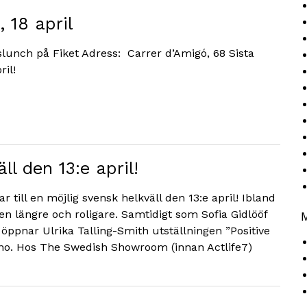
 18 april
slunch på Fiket Adress: Carrer d’Amigó, 68 Sista
ril!
ll den 13:e april!
 till en möjlig svensk helkväll den 13:e april! Ibland
en längre och roligare. Samtidigt som Sofia Gidlööf
öppnar Ulrika Talling-Smith utställningen ”Positive
no. Hos The Swedish Showroom (innan Actlife7)