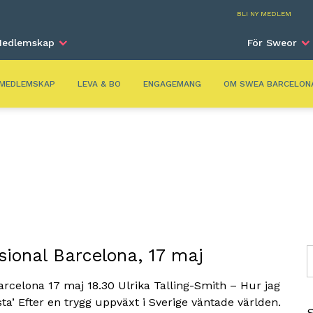
Barc
BLI NY MEDLEM
edlemskap
För Sweor
MEDLEMSKAP
LEVA & BO
ENGAGEMANG
OM SWEA BARCELON
ional Barcelona, 17 maj
S
rcelona 17 maj 18.30 Ulrika Talling-Smith – Hur jag
ta’ Efter en trygg uppväxt i Sverige väntade världen.