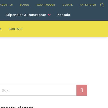
elona
Sök
ABOUT US
BLOGG
SWEA-PODDEN
DONATE
AKTIVITETER
Stipendier & Donationer
Kontakt
A
KONTAKT
ök
Senaste inläggen