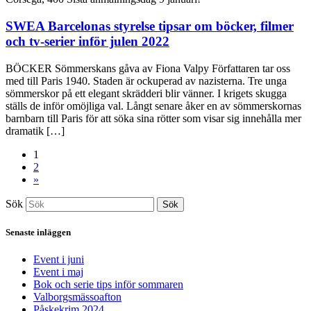
SWEA Barcelonas styrelse tipsar om böcker, filmer
och tv-serier inför julen 2022
BÖCKER Sömmerskans gåva av Fiona Valpy Författaren tar oss
med till Paris 1940. Staden är ockuperad av nazisterna. Tre unga
sömmerskor på ett elegant skrädderi blir vänner. I krigets skugga
ställs de inför omöjliga val. Långt senare åker en av sömmerskornas
barnbarn till Paris för att söka sina rötter som visar sig innehålla mer
dramatik […]
1
2
»
Sök
Sök
Senaste inläggen
Event i juni
Event i maj
Bok och serie tips inför sommaren
Valborgsmässoafton
Påskekrim 2024