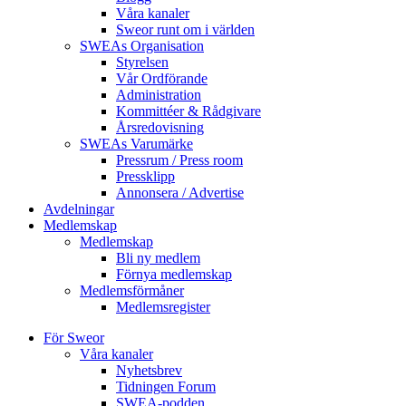
Våra kanaler
Sweor runt om i världen
SWEAs Organisation
Styrelsen
Vår Ordförande
Administration
Kommittéer & Rådgivare
Årsredovisning
SWEAs Varumärke
Pressrum / Press room
Pressklipp
Annonsera / Advertise
Avdelningar
Medlemskap
Medlemskap
Bli ny medlem
Förnya medlemskap
Medlemsförmåner
Medlemsregister
För Sweor
Våra kanaler
Nyhetsbrev
Tidningen Forum
SWEA-podden