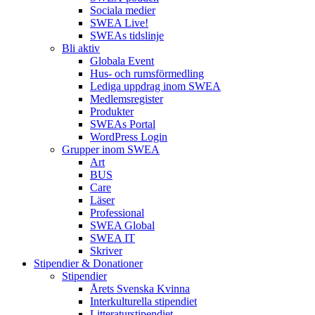
Sociala medier
SWEA Live!
SWEAs tidslinje
Bli aktiv
Globala Event
Hus- och rumsförmedling
Lediga uppdrag inom SWEA
Medlemsregister
Produkter
SWEAs Portal
WordPress Login
Grupper inom SWEA
Art
BUS
Care
Läser
Professional
SWEA Global
SWEA IT
Skriver
Stipendier & Donationer
Stipendier
Årets Svenska Kvinna
Interkulturella stipendiet
Litteraturstipendiet