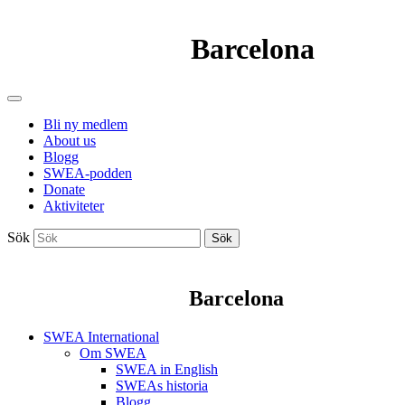
Barcelona
Bli ny medlem
About us
Blogg
SWEA-podden
Donate
Aktiviteter
Sök
Sök
Barcelona
SWEA International
Om SWEA
SWEA in English
SWEAs historia
Blogg