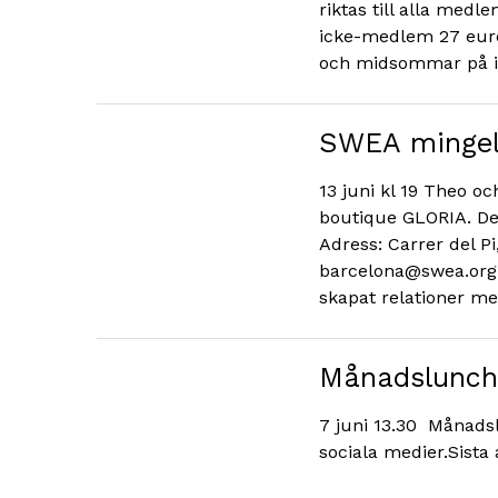
riktas till alla med
icke-medlem 27 euro
och midsommar på in
SWEA mingel 
13 juni kl 19 Theo oc
boutique GLORIA. De 
Adress: Carrer del Pi
barcelona@swea.org ”V
skapat relationer m
Månadslunch i
7 juni 13.30 Månads
sociala medier.Sista