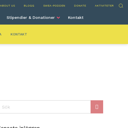
elona
Sök
ABOUT US
BLOGG
SWEA-PODDEN
DONATE
AKTIVITETER
Stipendier & Donationer
Kontakt
A
KONTAKT
ök
Senaste inläggen