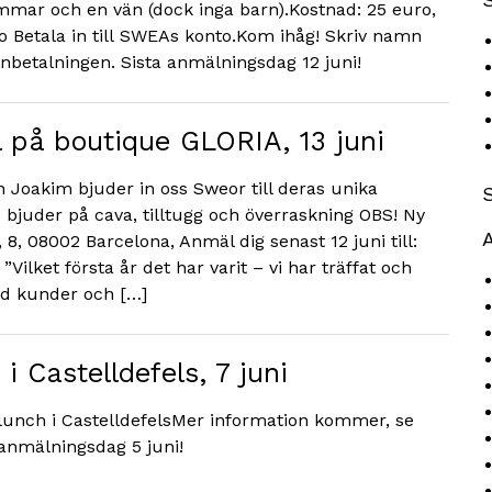
lemmar och en vän (dock inga barn).Kostnad: 25 euro,
 Betala in till SWEAs konto.Kom ihåg! Skriv namn
betalningen. Sista anmälningsdag 12 juni!
på boutique GLORIA, 13 juni
h Joakim bjuder in oss Sweor till deras unika
bjuder på cava, tilltugg och överraskning OBS! Ny
A
, 8, 08002 Barcelona, Anmäl dig senast 12 juni till:
ilket första år det har varit – vi har träffat och
ed kunder och […]
 Castelldefels, 7 juni
lunch i CastelldefelsMer information kommer, se
 anmälningsdag 5 juni!