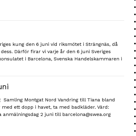
riges kung den 6 juni vid riksmötet i Strängnäs, då
dess. Därför firar vi varje år den 6 juni Sveriges
a konsulatet i Barcelona, Svenska Handelskammaren i
uni
g Samling Montgat Nord Vandring till Tiana bland
r med ett dopp i havet, ta med badkläder. Värd:
ta anmälningsdag 2 juni till barcelona@swea.org