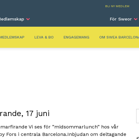
Barc
BLI NY MEDLEM
edlemskap
För Sweor
MEDLEMSKAP
LEVA & BO
ENGAGEMANG
OM SWEA BARCELON
ande, 17 juni
S
mmarfirande Vi ses för ”midsommarlunch” hos vår
by Fors i centrala Barcelona.Inbjudan om deltagande