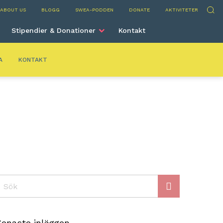
elona
Sök
ABOUT US
BLOGG
SWEA-PODDEN
DONATE
AKTIVITETER
Stipendier & Donationer
Kontakt
A
KONTAKT
ök
Senaste inläggen