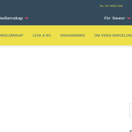
Barc
BLI NY MEDLEM
edlemskap
För Sweor
MEDLEMSKAP
LEVA & BO
ENGAGEMANG
OM SWEA BARCELON
S