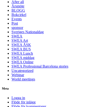
After all
Årsmöte
BLOGG
Bokcirkel
Events
Post
sponsor
Sveriges Nationaldag
SWEA
SWEA Art
SWEA ÅSK
SWEA BUS
SWEA Lunch
SWEA middag
SWEA Online
SWEA Professional Barcelona stories
Uncategorized
Webinar
World meetings
Meta
Logga in
Flöde för inlägg
Flöde för kommentarer