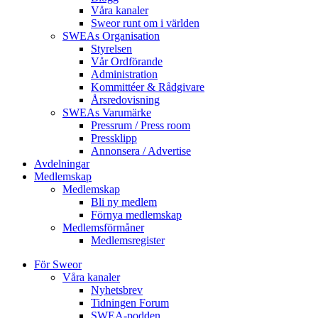
Våra kanaler
Sweor runt om i världen
SWEAs Organisation
Styrelsen
Vår Ordförande
Administration
Kommittéer & Rådgivare
Årsredovisning
SWEAs Varumärke
Pressrum / Press room
Pressklipp
Annonsera / Advertise
Avdelningar
Medlemskap
Medlemskap
Bli ny medlem
Förnya medlemskap
Medlemsförmåner
Medlemsregister
För Sweor
Våra kanaler
Nyhetsbrev
Tidningen Forum
SWEA-podden