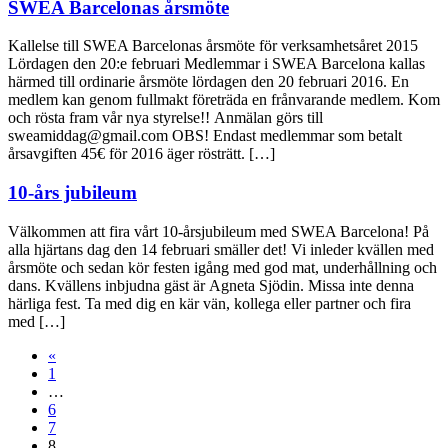
SWEA Barcelonas årsmöte
Kallelse till SWEA Barcelonas årsmöte för verksamhetsåret 2015
Lördagen den 20:e februari Medlemmar i SWEA Barcelona kallas
härmed till ordinarie årsmöte lördagen den 20 februari 2016. En
medlem kan genom fullmakt företräda en frånvarande medlem. Kom
och rösta fram vår nya styrelse!! Anmälan görs till
sweamiddag@gmail.com OBS! Endast medlemmar som betalt
årsavgiften 45€ för 2016 äger rösträtt. […]
10-års jubileum
Välkommen att fira vårt 10-årsjubileum med SWEA Barcelona! På
alla hjärtans dag den 14 februari smäller det! Vi inleder kvällen med
årsmöte och sedan kör festen igång med god mat, underhållning och
dans. Kvällens inbjudna gäst är Agneta Sjödin. Missa inte denna
härliga fest. Ta med dig en kär vän, kollega eller partner och fira
med […]
«
1
…
6
7
8