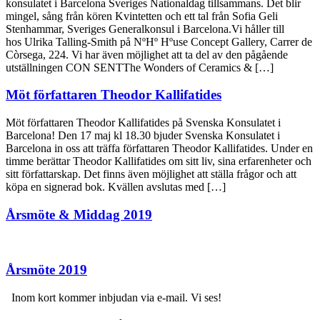
konsulatet i Barcelona Sveriges Nationaldag tillsammans. Det blir
mingel, sång från kören Kvintetten och ett tal från Sofia Geli
Stenhammar, Sveriges Generalkonsul i Barcelona.Vi håller till
hos Ulrika Talling-Smith på NºHº Hºuse Concept Gallery, Carrer de
Còrsega, 224. Vi har även möjlighet att ta del av den pågående
utställningen CON SENTThe Wonders of Ceramics & […]
Möt författaren Theodor Kallifatides
Möt författaren Theodor Kallifatides på Svenska Konsulatet i
Barcelona! Den 17 maj kl 18.30 bjuder Svenska Konsulatet i
Barcelona in oss att träffa författaren Theodor Kallifatides. Under en
timme berättar Theodor Kallifatides om sitt liv, sina erfarenheter och
sitt författarskap. Det finns även möjlighet att ställa frågor och att
köpa en signerad bok. Kvällen avslutas med […]
Årsmöte & Middag 2019
Årsmöte 2019
Inom kort kommer inbjudan via e-mail. Vi ses!