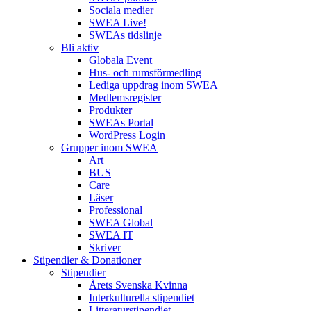
Sociala medier
SWEA Live!
SWEAs tidslinje
Bli aktiv
Globala Event
Hus- och rumsförmedling
Lediga uppdrag inom SWEA
Medlemsregister
Produkter
SWEAs Portal
WordPress Login
Grupper inom SWEA
Art
BUS
Care
Läser
Professional
SWEA Global
SWEA IT
Skriver
Stipendier & Donationer
Stipendier
Årets Svenska Kvinna
Interkulturella stipendiet
Litteraturstipendiet