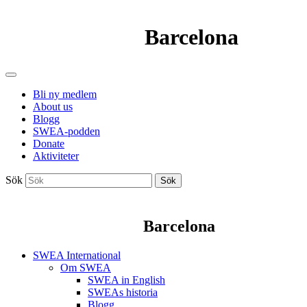
Barcelona
Bli ny medlem
About us
Blogg
SWEA-podden
Donate
Aktiviteter
Sök
Sök
Barcelona
SWEA International
Om SWEA
SWEA in English
SWEAs historia
Blogg